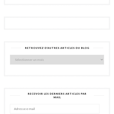
RETROUVEZ D’AUTRES ARTICLES DU BLOG
Retro
d’aut
articl
du
blog
RECEVOIR LES DERNIERS ARTICLES PAR
MAIL
Adres
e-
mail