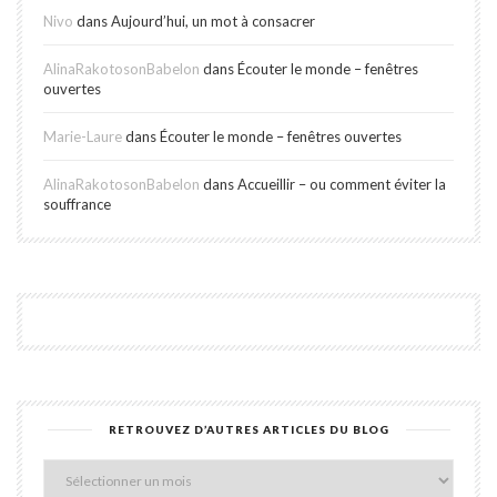
Nivo
dans
Aujourd’hui, un mot à consacrer
AlinaRakotosonBabelon
dans
Écouter le monde – fenêtres
ouvertes
Marie-Laure
dans
Écouter le monde – fenêtres ouvertes
AlinaRakotosonBabelon
dans
Accueillir – ou comment éviter la
souffrance
RETROUVEZ D’AUTRES ARTICLES DU BLOG
Retro
d’aut
articl
du