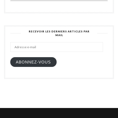
blog
RECEVOIR LES DERNIERS ARTICLES PAR
MAIL
Adres
e-
mail
ABONNEZ-VOUS