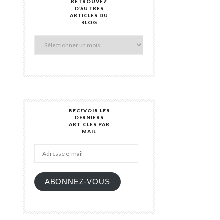
RETROUVEZ
Retrouvez
D’AUTRES
d’autres
ARTICLES DU
articles
BLOG
du
blog
RECEVOIR LES
DERNIERS
ARTICLES PAR
Adresse
MAIL
e-
mail
ABONNEZ-VOUS