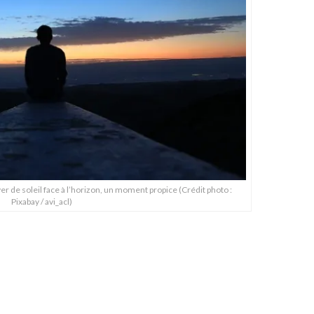
r de soleil face à l’horizon, un moment propice (Crédit photo :
Pixabay / avi_acl)