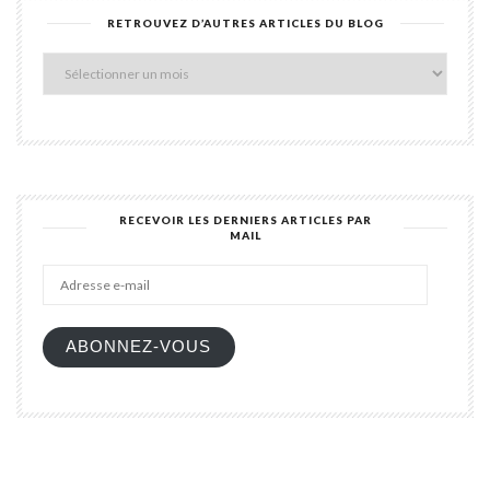
RETROUVEZ D’AUTRES ARTICLES DU BLOG
Retro
d’aut
articl
du
blog
RECEVOIR LES DERNIERS ARTICLES PAR
MAIL
Adres
e-
mail
ABONNEZ-VOUS