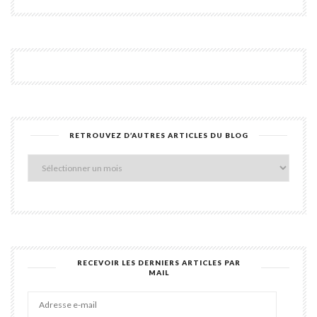
RETROUVEZ D’AUTRES ARTICLES DU BLOG
Retro
d’aut
articl
du
blog
RECEVOIR LES DERNIERS ARTICLES PAR
MAIL
Adres
e-