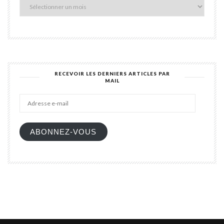
articl
du
blog
RECEVOIR LES DERNIERS ARTICLES PAR
MAIL
Adres
e-
mail
ABONNEZ-VOUS