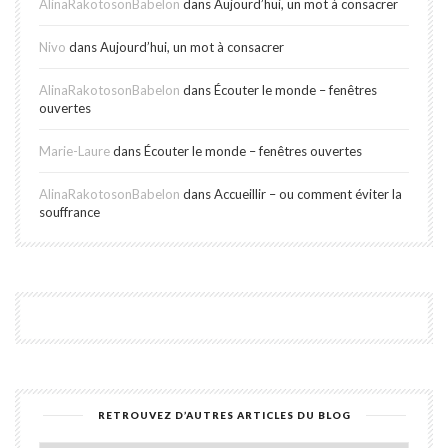
AlinaRakotosonBabelon
dans
Aujourd’hui, un mot à consacrer
Nivo
dans
Aujourd’hui, un mot à consacrer
AlinaRakotosonBabelon
dans
Écouter le monde – fenêtres
ouvertes
Marie-Laure
dans
Écouter le monde – fenêtres ouvertes
AlinaRakotosonBabelon
dans
Accueillir – ou comment éviter la
souffrance
RETROUVEZ D’AUTRES ARTICLES DU BLOG
Retro
d’aut