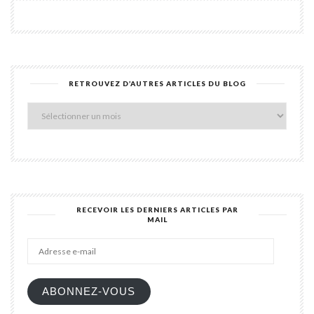
RETROUVEZ D’AUTRES ARTICLES DU BLOG
Retro
d’aut
articl
du
blog
RECEVOIR LES DERNIERS ARTICLES PAR
MAIL
Adres
e-
mail
ABONNEZ-VOUS