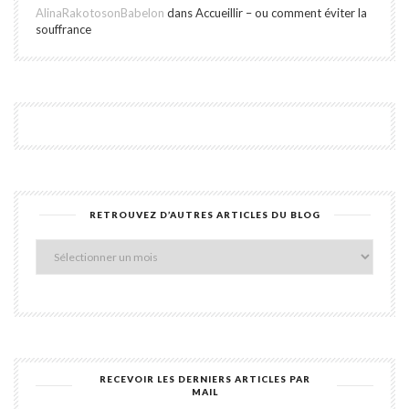
AlinaRakotosonBabelon
dans
Accueillir – ou comment éviter la
souffrance
RETROUVEZ D’AUTRES ARTICLES DU BLOG
Retro
d’aut
articl
du
blog
RECEVOIR LES DERNIERS ARTICLES PAR
MAIL