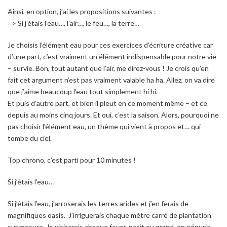
Ainsi, en option, j’ai les propositions suivantes :
=> Si j’étais l’eau…, l’air…, le feu…, la terre…
Je choisis l’élément eau pour ces exercices d’écriture créative car
d’une part, c’est vraiment un élément indispensable pour notre vie
– survie. Bon, tout autant que l’air, me direz-vous ! Je crois qu’en
fait cet argument n’est pas vraiment valable ha ha. Allez, on va dire
que j’aime beaucoup l’eau tout simplement hi hi.
Et puis d’autre part, et bien il pleut en ce moment même – et ce
depuis au moins cinq jours. Et oui, c’est la saison. Alors, pourquoi ne
pas choisir l’élément eau, un thème qui vient à propos et… qui
tombe du ciel.
Top chrono, c’est parti pour 10 minutes !
Si j’étais l’eau…
Si j’étais l’eau, j’arroserais les terres arides et j’en ferais de
magnifiques oasis. J’irriguerais chaque mètre carré de plantation
sur mesure. Je visiterais chaque foyer, petit ou grand, en pénurie.