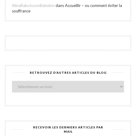
AlinaRakotosonBabelon
dans
Accueillir – ou comment éviter la
souffrance
RETROUVEZ D’AUTRES ARTICLES DU BLOG
Retro
d’aut
articl
du
blog
RECEVOIR LES DERNIERS ARTICLES PAR
MAIL