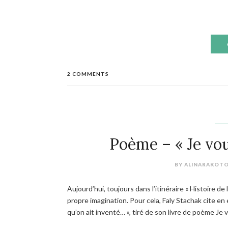
2 COMMENTS
Poème – « Je vo
BY
ALINARAKOT
Aujourd’hui, toujours dans l’itinéraire « Histoire de l
propre imagination. Pour cela, Faly Stachak cite en
qu’on ait inventé… », tiré de son livre de poème
Je 