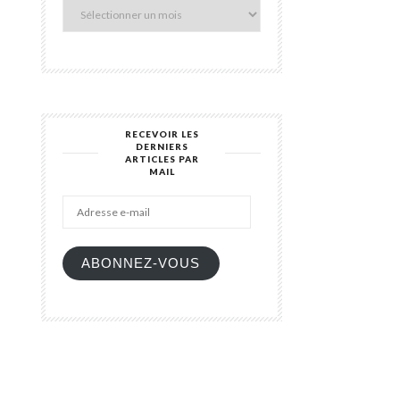
blog
RECEVOIR LES
DERNIERS
ARTICLES PAR
Adresse
MAIL
e-
mail
ABONNEZ-VOUS