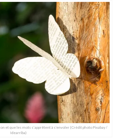
lon et que les mots s’apprêtent à s’envoler (Crédit photo Pixabay /
Idearriba)