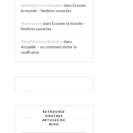
AlinaRakotosonBabelon
dans
Écouter
le monde – fenêtres ouvertes
Marie-Laure
dans
Écouter le monde –
fenêtres ouvertes
AlinaRakotosonBabelon
dans
Accueillir – ou comment éviter la
souffrance
RETROUVEZ
Retrouvez
D’AUTRES
d’autres
ARTICLES DU
articles
BLOG
du