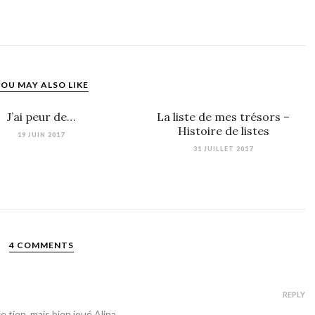
OU MAY ALSO LIKE
J’ai peur de…
La liste de mes trésors –
Histoire de listes
19 JUIN 2017
31 JUILLET 2017
4 COMMENTS
REPLY
le tien, mais bien joué Alina