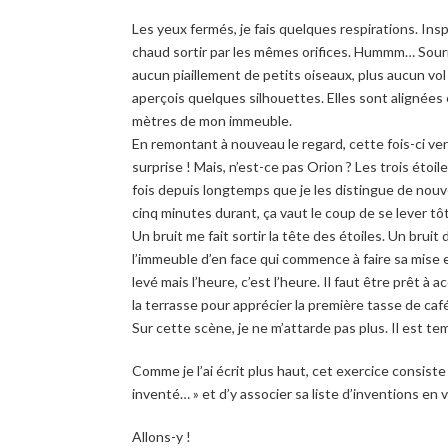
Les yeux fermés, je fais quelques respirations. Inspire
chaud sortir par les mêmes orifices. Hummm… Sourir
aucun piaillement de petits oiseaux, plus aucun vol
aperçois quelques silhouettes. Elles sont alignées 
mètres de mon immeuble.
En remontant à nouveau le regard, cette fois-ci vers
surprise ! Mais, n’est-ce pas Orion ? Les trois étoi
fois depuis longtemps que je les distingue de nouve
cinq minutes durant, ça vaut le coup de se lever tôt
Un bruit me fait sortir la tête des étoiles. Un bruit
l’immeuble d’en face qui commence à faire sa mise en
levé mais l’heure, c’est l’heure. Il faut être prêt à ac
la terrasse pour apprécier la première tasse de café 
Sur cette scène, je ne m’attarde pas plus. Il est t
Comme je l’ai écrit plus haut, cet exercice consiste
inventé… » et d’y associer sa liste d’inventions en v
Allons-y !