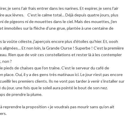
r, je sens l’air frais entrer dans les narines. Et expirer, je sens l’air
e aux lèvres. C’est le calme total… Déjà depuis quatre jours, plus
 ni de pigeons ni de mouettes dans le ciel. Mais des mouettes, j’en
et immobiles sur la flèche d’une grue, plantée à une centaine de
 la voûte céleste, j’aperçois encore plus d’étoiles qu’hier. Et, oooh
les alignées… Et non loin, la Grande Ourse ! Superbe ! C’est la première
au. Rien que de voir ces constellations et rester là à les contempler
, non ?
 de pieds de chaises que l’on traîne. C’est le serveur du café de
 place. Oui, il y a des gens très matinaux ici. Le jour n’est pas encore
cueillir les premiers clients. Ils ne vont pas tarder à venir s’installer sur
du jour, une fois que le soleil aura pointé le bout de son nez.
emps de prendre la plume.
 à reprendre la proposition « je voudrais pas mourir sans qu’on ait
ers.