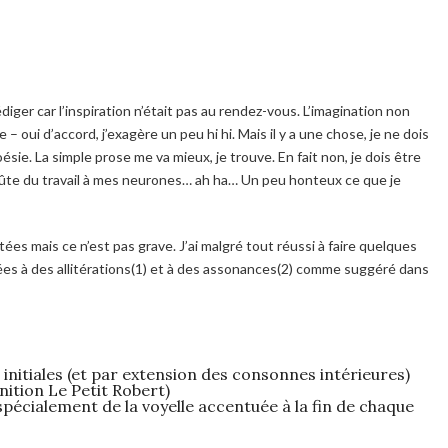
diger car l’inspiration n’était pas au rendez-vous. L’imagination non
e – oui d’accord, j’exagère un peu hi hi. Mais il y a une chose, je ne dois
ésie. La simple prose me va mieux, je trouve. En fait non, je dois être
oûte du travail à mes neurones… ah ha… Un peu honteux ce que je
ées mais ce n’est pas grave. J’ai malgré tout réussi à faire quelques
ciées à des allitérations(1) et à des assonances(2) comme suggéré dans
s initiales (et par extension des consonnes intérieures)
nition Le Petit Robert)
pécialement de la voyelle accentuée à la fin de chaque