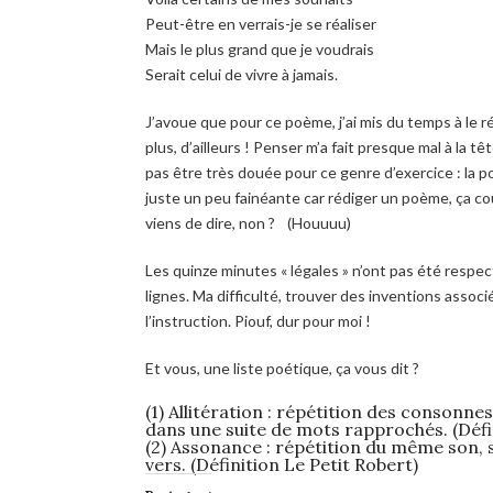
Peut-être en verrais-je se réaliser
Mais le plus grand que je voudrais
Serait celui de vivre à jamais.
J’avoue que pour ce poème, j’ai mis du temps à le ré
plus, d’ailleurs ! Penser m’a fait presque mal à la têt
pas être très douée pour ce genre d’exercice : la po
juste un peu fainéante car rédiger un poème, ça c
viens de dire, non ? (Houuuu)
Les quinze minutes « légales » n’ont pas été respect
lignes. Ma difficulté, trouver des inventions asso
l’instruction. Piouf, dur pour moi !
Et vous, une liste poétique, ça vous dit ?
(1) Allitération : répétition des consonne
dans une suite de mots rapprochés. (Défi
(2) Assonance : répétition du même son, s
vers. (Définition Le Petit Robert)