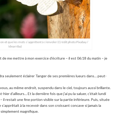
lon et que les mots s’apprêtent à s’envoler (Crédit photo Pixabay /
Idearriba)
de me mettre à mon exercice d’écriture – il est 06:18 du matin – je
iendra seulement éclairer Tanger de ses premières lueurs dans… peut-
-vous, au même endroit, suspendu dans le ciel, toujours aussi brillante.
hier d’ailleurs… Et la dernière fois que j’ai pu la saluer, c’était lundi
 il restait une fine portion visible sur la partie inférieure. Puis, située
 s’apprêtait à la recevoir dans son croissant concave si jamais la
it simplement magnifique.