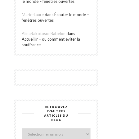
le monde – fenêtres ouvertes
Marie-Laure
dans
Écouter le monde –
fenêtres ouvertes
AlinaRakotosonBabelon
dans
Accueillir – ou comment éviter la
souffrance
RETROUVEZ
Retrouvez
D’AUTRES
d’autres
ARTICLES DU
articles
BLOG
du
blog