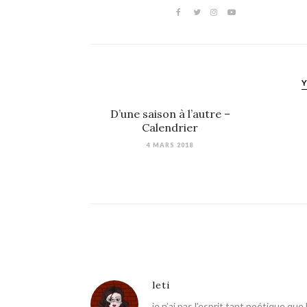
Y
D’une saison à l’autre –
Calendrier
4 MARS 2018
leti
je n’ai pas l’esprit tant poétique que 