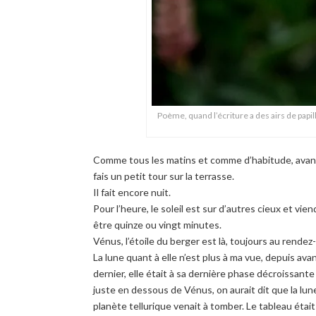
Poème, quand l’écriture a des airs de papil
Comme tous les matins et comme d’habitude, avant 
fais un petit tour sur la terrasse.
Il fait encore nuit.
Pour l’heure, le soleil est sur d’autres cieux et v
être quinze ou vingt minutes.
Vénus, l’étoile du berger est là, toujours au rendez
La lune quant à elle n’est plus à ma vue, depuis avant-
dernier, elle était à sa dernière phase décroissante –
juste en dessous de Vénus, on aurait dit que la lune
planète tellurique venait à tomber. Le tableau éta