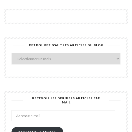
RETROUVEZ D’AUTRES ARTICLES DU BLOG
Retro
d’aut
articl
du
blog
RECEVOIR LES DERNIERS ARTICLES PAR
MAIL
Adres
e-
mail