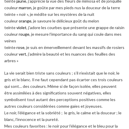
teinte
jaune
, j’apprécie la vue des fleurs de mimosa et de jonquille
couleur
marron
, je goûte par mes pieds nus la douceur de la terre
teinte « noir », je médite sur les mystères de la nuit
couleur
orange
, je savoure le délicieux goût du melon
teinte
violet
, j’adore les courbes que présente une grappe de raisin
couleur
rouge
, je mesure l’importance du sang qui coule dans mes
veines
teinte
rose
, je suis en émerveillement devant les massifs de rosiers
couleur
vert
, j’admire la beauté et les nuances des feuilles des
arbres »
La vie serait bien triste sans couleurs ; s’il n’existait que le noir, le
gris et le blanc. Il ne faut cependant pas écarter ces trois couleurs
qui sont… des couleurs. Même si de façon isolée, elles peuvent
être assimilées à des significations souvent négatives, elles
symbolisent tout autant des perceptions positives comme les
autres couleurs considérées comme gaies et joyeuses.
Le noir, l’élégance et la sobriété ; le gris, le calme et la douceur ; le
blanc, l’innocence et la pureté.
Mes couleurs favorites : le noir pour l’élégance et le bleu pour la