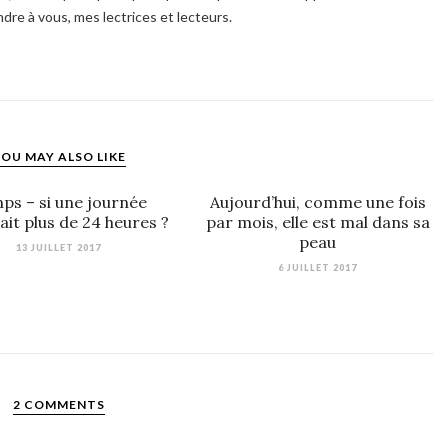
ndre à vous, mes lectrices et lecteurs.
OU MAY ALSO LIKE
ps – si une journée
Aujourd’hui, comme une fois
it plus de 24 heures ?
par mois, elle est mal dans sa
peau
13 JUILLET 2017
6 JUILLET 2017
2 COMMENTS