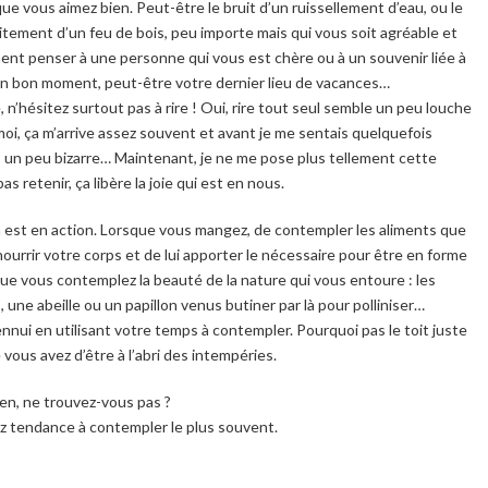
 vous aimez bien. Peut-être le bruit d’un ruissellement d’eau, ou le
tement d’un feu de bois, peu importe mais qui vous soit agréable et
ent penser à une personne qui vous est chère ou à un souvenir liée à
un bon moment, peut-être votre dernier lieu de vacances…
 n’hésitez surtout pas à rire ! Oui, rire tout seul semble un peu louche
 A moi, ça m’arrive assez souvent et avant je me sentais quelquefois
s un peu bizarre… Maintenant, je ne me pose plus tellement cette
s retenir, ça libère la joie qui est en nous.
n est en action. Lorsque vous mangez, de contempler les aliments que
ourrir votre corps et de lui apporter le nécessaire pour être en forme
ue vous contemplez la beauté de la nature qui vous entoure : les
 une abeille ou un papillon venus butiner par là pour polliniser…
nui en utilisant votre temps à contempler. Pourquoi pas le toit juste
vous avez d’être à l’abri des intempéries.
ien, ne trouvez-vous pas ?
vez tendance à contempler le plus souvent.