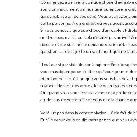
Commencez à penser à quelque chose d’agréable que
son d’un instrument de musique, ou encore le crépi
qui sensibilise un de vos sens. Vous pouvez égalem
cette personne. A un endroit où vous avez passé 
Si vous pensez à quelque chose d’agréable et drôle,
n’est-ce pas, mais à qui cela n’était-il pas arrivé ?
ridicule et me suis même demandée si je n’étais pa
question car c’est juste un sentiment qu’il ne faut pa
Il est aussi possible de contempler même lorsqu’o
vous mastiquer parce c’est ce qui vous permet de n
et en bonne santé. Lorsque vous vous baladez et q
nuances de vert des arbres, les couleurs des fleurs,
Ou quand vous vous ennuyez, mettez à profit cet en
au-dessus de votre tête et vous dire la chance que 
Voilà, un pas dans la contemplation… Cela fait du b
Et si le coeur vous en dit, partagez ce que vous a