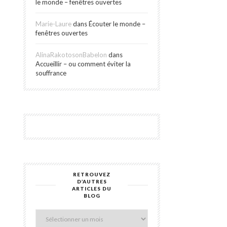
le monde – fenêtres ouvertes
Marie-Laure
dans
Écouter le monde –
fenêtres ouvertes
AlinaRakotosonBabelon
dans
Accueillir – ou comment éviter la
souffrance
RETROUVEZ
Retrouvez
D’AUTRES
d’autres
ARTICLES DU
articles
BLOG
du
blog