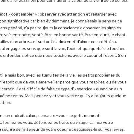
n d’aller aussi loin pour considérer la valeur de la vie ni de ce qui est
e mot «
contempler
» : observer avec attention et regarder avec
çon significative
car bien évidemment, je connaissais le sens de ce
ens général, n’a pas toujours la conscience d’observer les simples
rer, voir, entendre, sentir, être en bonne santé, être entouré, le chant
euilles d’un arbre… et surtout d’admirer et d’aimer ces
« détails »
.
 engage les sens que sont la vue, l’ouïe et quelquefois le toucher.
 entendons et ce que nous touchons, avec le coeur et l’esprit.
S’
en
ille mais bon, avec les tumultes de la vie, les petits problèmes du
 l’esprit que de vous émerveiller parce que vous respirez, ou de vous
ertain, il est difficile de faire ce type d' »exercice » quand on a un
n même temps. Mais pensez-y et vous verrez qu’il y a toujours quelque
ation.
s un endroit calme, consacrez-vous ce petit moment.
, fermez les yeux, détendez les traits du visage, calmez votre
un sourire de l’intérieur de votre coeur et esquissez-le sur vos lèvres.