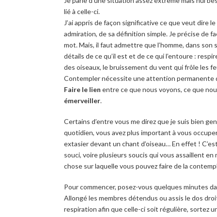
Je parle d’une situation assez extrême mais nul besoi
lié à celle-ci.
J’ai appris de façon significative ce que veut dire l
admiration, de sa définition simple. Je précise
de fa
mot. Mais, il faut admettre que l’homme, dans son s
détails de ce qu’il est et de ce qui l’entoure : respi
des oiseaux, le bruissement du vent qui frôle les f
Contempler nécessite une attention permanente qui
Faire le lien
entre ce que nous voyons, ce que nous
émerveiller
.
Certains d’entre vous me direz que je suis bien gent
quotidien, vous avez plus important à vous occuper
extasier devant un chant d’oiseau… En effet ! C’est c
souci, voire plusieurs soucis qui vous assaillent e
chose sur laquelle vous pouvez faire de la contempl
Pour commencer, posez-vous quelques minutes dan
Allongé les membres détendus ou assis le dos droit
respiration afin que celle-ci soit régulière, sortez 