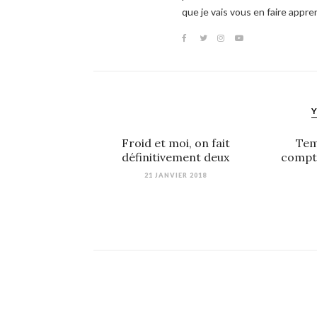
que je vais vous en faire appre
Y
Froid et moi, on fait
Tem
définitivement deux
compta
21 JANVIER 2018